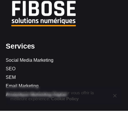
Services
Social Media Marketing
SEO
SEM
Email Marketing
Nous utilisons des cookies pour vous offrir la
Analytique Marketing Digital
meilleure expérience.
Cookie Policy
Prendre rendez-vous